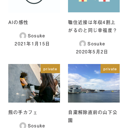
AIの感性
職住近接は年収4割上
がるのと同じ幸福度？
Sosuke
2021年1月15日
Sosuke
2020年5月2日
private
private
熊の手カフェ
自粛解除直前の山下公
園
Sosuke