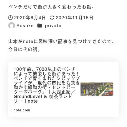
ベンチだけで街が大きく変わったお話。
2020年6月4日
2020年11月16日
投稿日
更新日
カテゴリー
Sosuke
private
著
者
山本がnoteに興味深い記事を見つけてきたので、
今日はその話。
100年前、7000以上のベンチ
によって繁栄した街があった！
ベンチで育くまれたシビックプ
ライドが、現代の市民をも突き
動かす感動の街・セントピー
ターズバーグ。｜大西正紀／
GroundLevel & 喫茶ランド
リー｜note
note.com