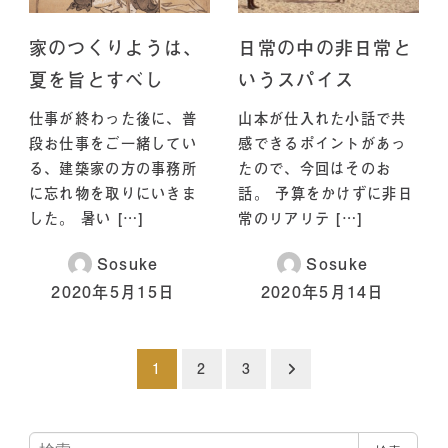
家のつくりようは、
日常の中の非日常と
夏を旨とすべし
いうスパイス
仕事が終わった後に、普
山本が仕入れた小話で共
段お仕事をご一緒してい
感できるポイントがあっ
る、建築家の方の事務所
たので、今回はそのお
に忘れ物を取りにいきま
話。 予算をかけずに非日
した。 暑い […]
常のリアリテ […]
Sosuke
Sosuke
2020年5月15日
2020年5月14日
投稿のページ送り
1
2
3
検